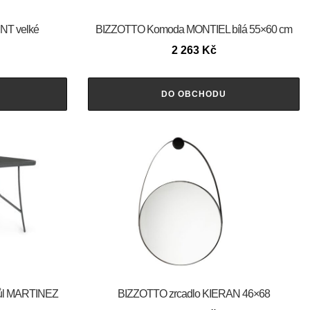
NT velké
BIZZOTTO Komoda MONTIEL bílá 55×60 cm
2 263
Kč
DO OBCHODU
tůl MARTINEZ
BIZZOTTO zrcadlo KIERAN 46×68