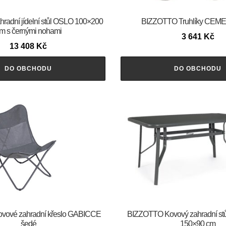
adní jídelní stůl OSLO 100×200
BIZZOTTO Truhlíky CEME
m s černými nohami
3 641
Kč
13 408
Kč
DO OBCHODU
DO OBCHODU
vové zahradní křeslo GABICCE
BIZZOTTO Kovový zahradní s
šedé
150×90 cm