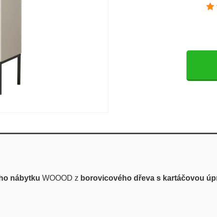
ího nábytku
WOOOD z
borovicového dřeva s kartáčovou úpr