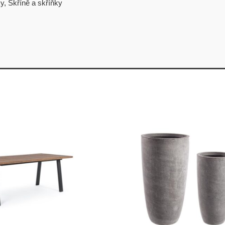
ky
,
Skříně a skříňky