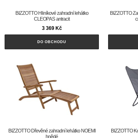
BIZZOTTO Hliníkové zahradní lehátko
BIZZOTTO Zahr
CLEOPAS antracit
c
3 369
Kč
DO OBCHODU
BIZZOTTO Dřevěné zahradní lehátko NOEMI
BIZZOTTO Ko
hnědé