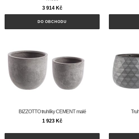
3 914
Kč
DO OBCHODU
BIZZOTTO truhlíky CEMENT malé
Truh
1 923
Kč