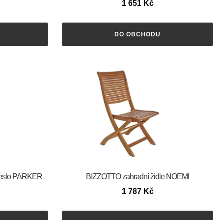
1 651
Kč
DO OBCHODU
řeslo PARKER
BIZZOTTO zahradní židle NOEMI
1 787
Kč