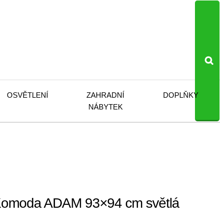
OSVĚTLENÍ
ZAHRADNÍ
DOPLŇKY
NÁBYTEK
moda ADAM 93×94 cm světlá