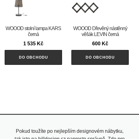
WOOOD stolní lampa KARS
WOOOD Dřevěný nástěnný
černá
věšák LEVIN černá
1 535
Kč
600
Kč
DO OBCHODU
DO OBCHODU
Pokud toužíte po nejlepším designovém nábytku,
tak jste na hilldesign.cz naprosto správně. Zde pro