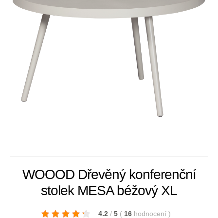
WOOOD Dřevěný konferenční
stolek MESA béžový XL
4.2
/
5
(
16
hodnocení
)