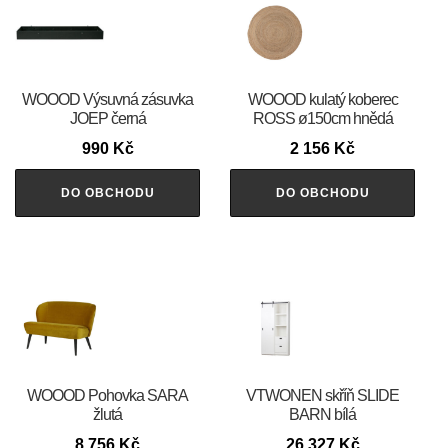
WOOOD Výsuvná zásuvka
WOOOD kulatý koberec
JOEP černá
ROSS ø150cm hnědá
990
Kč
2 156
Kč
DO OBCHODU
DO OBCHODU
WOOOD Pohovka SARA
VTWONEN skříň SLIDE
žlutá
BARN bílá
8 756
Kč
26 327
Kč