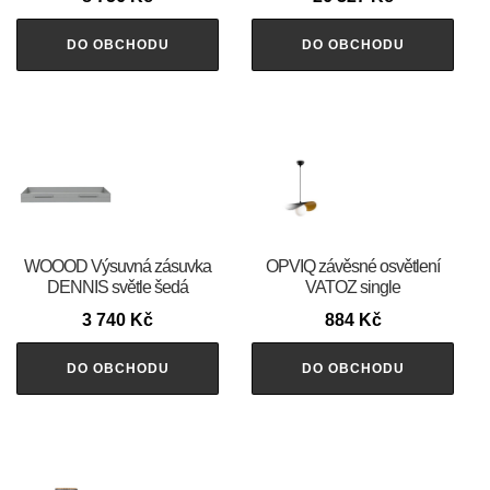
DO OBCHODU
DO OBCHODU
WOOOD Výsuvná zásuvka
OPVIQ závěsné osvětlení
DENNIS světle šedá
VATOZ single
3 740
Kč
884
Kč
DO OBCHODU
DO OBCHODU