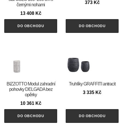
373
Kč
černými nohami
13 408
Kč
DO OBCHODU
DO OBCHODU
BIZZOTTO Modul zahradní
Truhlíky GRAFFITI antracit
pohovky DELGADA bez
3 335
Kč
opěrky
10 361
Kč
DO OBCHODU
DO OBCHODU