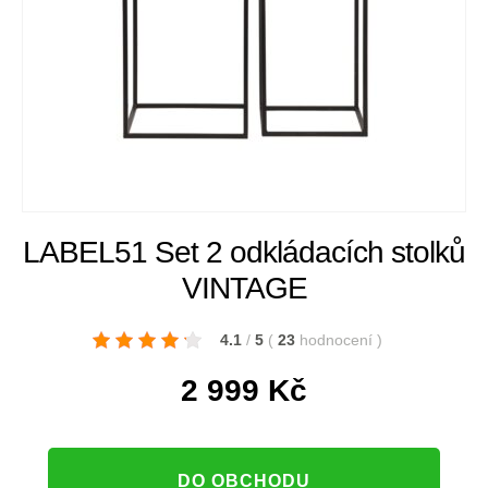
LABEL51 Set 2 odkládacích stolků
VINTAGE
4.1
/
5
(
23
hodnocení
)
2 999
Kč
DO OBCHODU