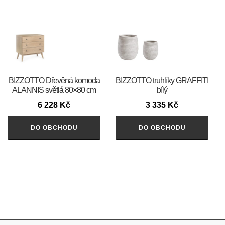
BIZZOTTO Dřevěná komoda
BIZZOTTO truhlíky GRAFFITI
ALANNIS světlá 80×80 cm
bílý
6 228
Kč
3 335
Kč
DO OBCHODU
DO OBCHODU