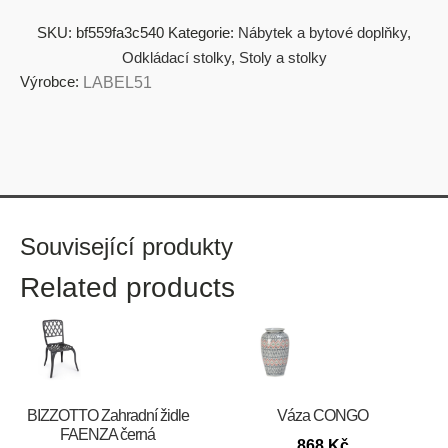
SKU:
bf559fa3c540
Kategorie:
Nábytek a bytové doplňky
,
Odkládací stolky
,
Stoly a stolky
Výrobce:
LABEL51
Související produkty
Related products
BIZZOTTO Zahradní židle
Váza CONGO
FAENZA černá
868
Kč