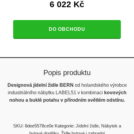
6 022
Kč
DO OBCHODU
Popis produktu
Designová jídelní židle BERN
od holandského výrobce
industriálního nábytku LABEL51 v kombinaci
kovových
nohou a buklé potahu v přírodním světlém odstínu.
SKU:
8dee5578ce0e
Kategorie:
Jídelní židle
,
Nábytek a
bytové doplňky
,
Židle bytové i zahradní