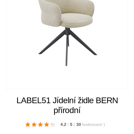
LABEL51 Jídelní židle BERN
přírodní
4.2
/
5
(
30
hodnocení
)