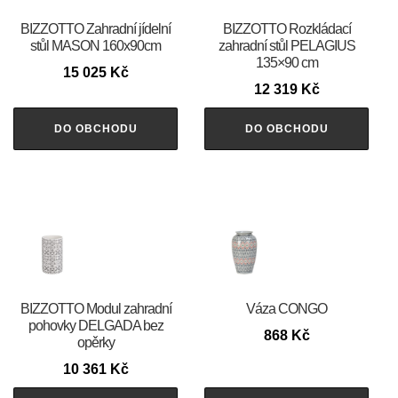
BIZZOTTO Zahradní jídelní
BIZZOTTO Rozkládací
stůl MASON 160x90cm
zahradní stůl PELAGIUS
135×90 cm
15 025
Kč
12 319
Kč
DO OBCHODU
DO OBCHODU
BIZZOTTO Modul zahradní
Váza CONGO
pohovky DELGADA bez
868
Kč
opěrky
10 361
Kč