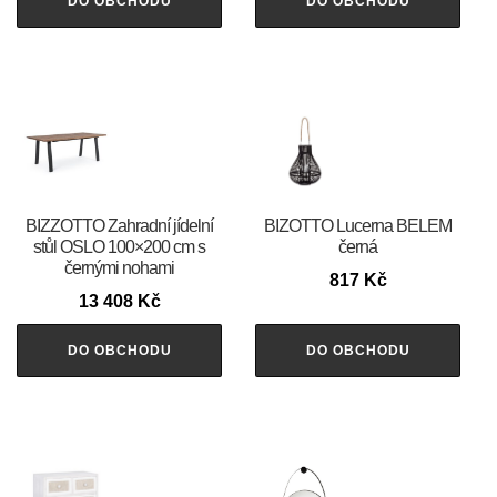
DO OBCHODU
DO OBCHODU
BIZZOTTO Zahradní jídelní
BIZOTTO Lucerna BELEM
stůl OSLO 100×200 cm s
černá
černými nohami
817
Kč
13 408
Kč
DO OBCHODU
DO OBCHODU