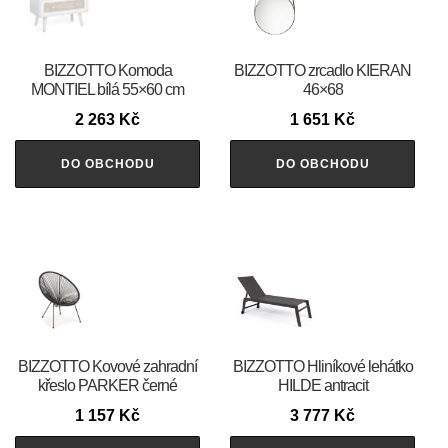
BIZZOTTO Komoda
BIZZOTTO zrcadlo KIERAN
MONTIEL bílá 55×60 cm
46×68
2 263
Kč
1 651
Kč
DO OBCHODU
DO OBCHODU
BIZZOTTO Kovové zahradní
BIZZOTTO Hliníkové lehátko
křeslo PARKER černé
HILDE antracit
1 157
Kč
3 777
Kč