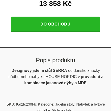
13 858
Kč
DO OBCHODU
Popis produktu
Designový jídelní stůl SERRA
od dánské značky
nádherného nábytku HOUSE NORDIC v
provedení z
kombinace jasanové dýhy a MDF.
SKU:
f6d2fc290f4c
Kategorie:
Jídelní stoly
,
Nábytek a bytové
doplňky
,
Stoly a stolky