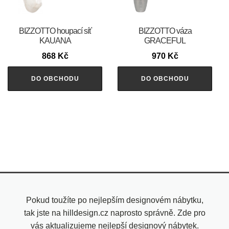
BIZZOTTO houpací síť
BIZZOTTO váza
KAUANA
GRACEFUL
868
Kč
970
Kč
DO OBCHODU
DO OBCHODU
Pokud toužíte po nejlepším designovém nábytku,
tak jste na hilldesign.cz naprosto správně. Zde pro
vás aktualizujeme nejlepší designový nábytek.