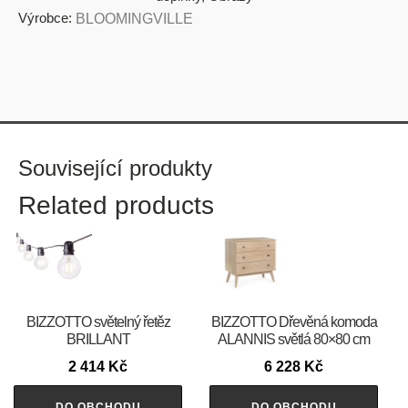
Výrobce:
BLOOMINGVILLE
Související produkty
Related products
BIZZOTTO světelný řetěz
BIZZOTTO Dřevěná komoda
BRILLANT
ALANNIS světlá 80×80 cm
2 414
Kč
6 228
Kč
DO OBCHODU
DO OBCHODU