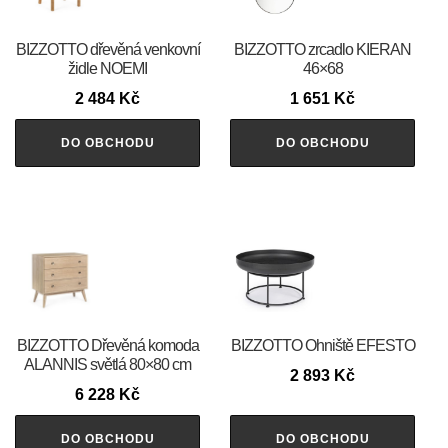
BIZZOTTO dřevěná venkovní
BIZZOTTO zrcadlo KIERAN
židle NOEMI
46×68
2 484
Kč
1 651
Kč
DO OBCHODU
DO OBCHODU
BIZZOTTO Dřevěná komoda
BIZZOTTO Ohniště EFESTO
ALANNIS světlá 80×80 cm
2 893
Kč
6 228
Kč
DO OBCHODU
DO OBCHODU