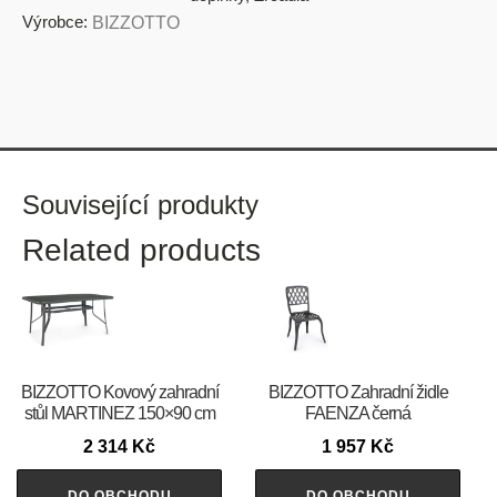
Výrobce:
BIZZOTTO
Související produkty
Related products
BIZZOTTO Kovový zahradní
BIZZOTTO Zahradní židle
stůl MARTINEZ 150×90 cm
FAENZA černá
2 314
Kč
1 957
Kč
DO OBCHODU
DO OBCHODU