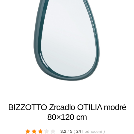
BIZZOTTO Zrcadlo OTILIA modré
80×120 cm
3.2
/
5
(
24
hodnocení
)