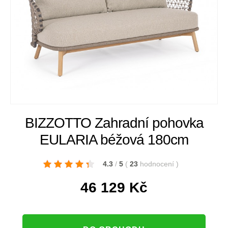
BIZZOTTO Zahradní pohovka
EULARIA béžová 180cm
4.3
/
5
(
23
hodnocení
)
46 129
Kč