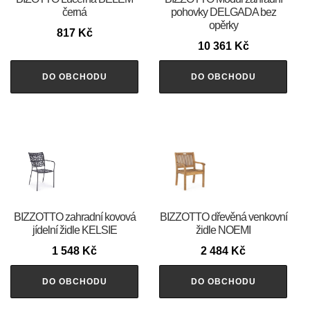
černá
pohovky DELGADA bez
opěrky
817
Kč
10 361
Kč
DO OBCHODU
DO OBCHODU
BIZZOTTO zahradní kovová
BIZZOTTO dřevěná venkovní
jídelní židle KELSIE
židle NOEMI
1 548
Kč
2 484
Kč
DO OBCHODU
DO OBCHODU