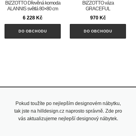
BIZZOTTO Dřevěná komoda
BIZZOTTO váza
ALANNIS světlá 80×80 cm
GRACEFUL
6 228
Kč
970
Kč
DO OBCHODU
DO OBCHODU
Pokud toužíte po nejlepším designovém nábytku,
tak jste na hilldesign.cz naprosto správně. Zde pro
vás aktualizujeme nejlepší designový nábytek.