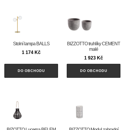
Stolní lampa BALLS
BIZZOTTO truhlíky CEMENT
malé
1 174
Kč
1 923
Kč
DO OBCHODU
DO OBCHODU
BIZOTTO Lucerna BELEM
BIZZOTTO Modul zahradní