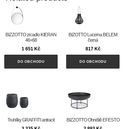
BIZZOTTO zrcadlo KIERAN
BIZOTTO Lucerna BELEM
46×68
černá
1 651
Kč
817
Kč
DO OBCHODU
DO OBCHODU
Truhlíky GRAFFITI antracit
BIZZOTTO Ohniště EFESTO
3 335
Kč
2 893
Kč