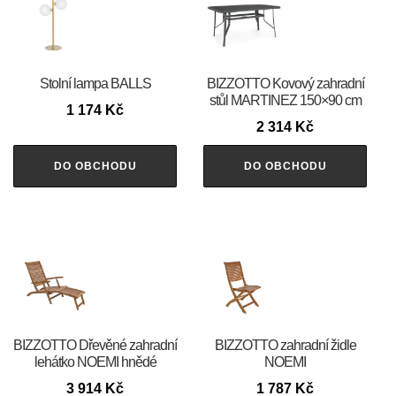
Stolní lampa BALLS
BIZZOTTO Kovový zahradní
stůl MARTINEZ 150×90 cm
1 174
Kč
2 314
Kč
DO OBCHODU
DO OBCHODU
BIZZOTTO Dřevěné zahradní
BIZZOTTO zahradní židle
lehátko NOEMI hnědé
NOEMI
3 914
Kč
1 787
Kč