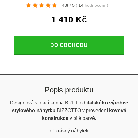
4.8
/
5
(
14
hodnocení
)
1 410
Kč
DO OBCHODU
Popis produktu
Designová stojací lampa BRILL od
italského výrobce
stylového nábytku
BIZZOTTO v provedení
kovové
konstrukce
v bílé barvě
.
✅
krásný nábytek