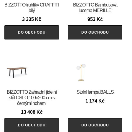
BIZZOTTO truhlíky GRAFFITI
BIZZOTTO Bambusová
bílý
lucerna MERILLE
3 335
Kč
953
Kč
DO OBCHODU
DO OBCHODU
BIZZOTTO Zahradní jídelní
Stolní lampa BALLS
stůl OSLO 100×200 cm s
1 174
Kč
černými nohami
13 408
Kč
DO OBCHODU
DO OBCHODU