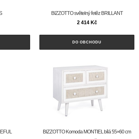
S
BIZZOTTO světelný řetěz BRILLANT
2 414
Kč
DO OBCHODU
CEFUL
BIZZOTTO Komoda MONTIEL bílá 55×60 cm