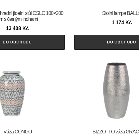
adní jídelní stůl OSLO 100×200
Stolní lampa BALL
m s černými nohami
1 174
Kč
13 408
Kč
DO OBCHODU
DO OBCHODU
Váza CONGO
BIZZOTTO váza GRA