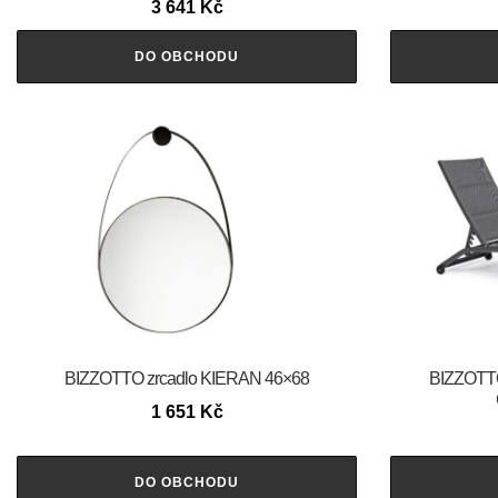
3 641
Kč
DO OBCHODU
BIZZOTTO zrcadlo KIERAN 46×68
BIZZOTTO 
1 651
Kč
DO OBCHODU