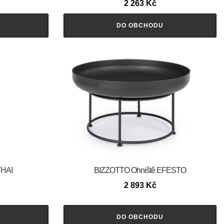
2 263
Kč
DO OBCHODU
THAI
BIZZOTTO Ohniště EFESTO
2 893
Kč
DO OBCHODU