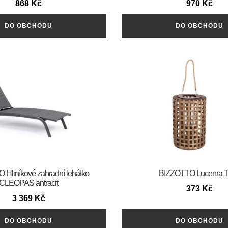
868
Kč
970
Kč
DO OBCHODU
DO OBCHODU
Hliníkové zahradní lehátko
BIZZOTTO Lucerna 
CLEOPAS antracit
373
Kč
3 369
Kč
DO OBCHODU
DO OBCHODU