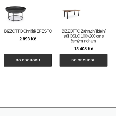
BIZZOTTO Ohniště EFESTO
BIZZOTTO Zahradní jídelní
stůl OSLO 100×200 cm s
2 893
Kč
černými nohami
13 408
Kč
DO OBCHODU
DO OBCHODU