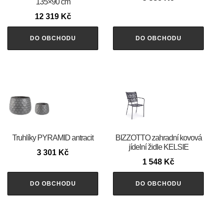
135×90 cm
12 319
Kč
DO OBCHODU
DO OBCHODU
Truhlíky PYRAMID antracit
BIZZOTTO zahradní kovová
jídelní židle KELSIE
3 301
Kč
1 548
Kč
DO OBCHODU
DO OBCHODU