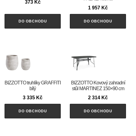
373
Kč
1 957
Kč
DO OBCHODU
DO OBCHODU
BIZZOTTO truhlíky GRAFFITI
BIZZOTTO Kovový zahradní
bílý
stůl MARTINEZ 150×90 cm
3 335
Kč
2 314
Kč
DO OBCHODU
DO OBCHODU