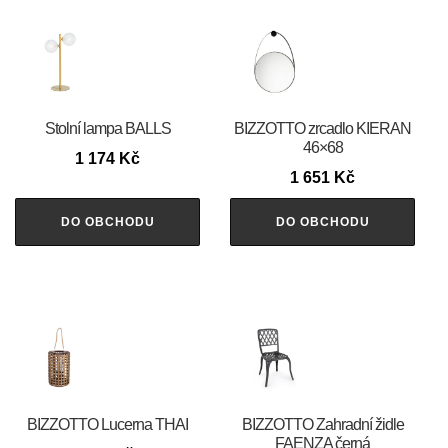
Stolní lampa BALLS
BIZZOTTO zrcadlo KIERAN
46×68
1 174
Kč
1 651
Kč
DO OBCHODU
DO OBCHODU
BIZZOTTO Lucerna THAI
BIZZOTTO Zahradní židle
FAENZA černá