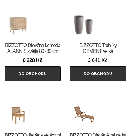
BIZZOTTO Dřevěná komoda
BIZZOTTO Truhlíky
ALANNIS světlá 80×80 cm
CEMENT velké
6 228
Kč
3 641
Kč
DO OBCHODU
DO OBCHODU
BIZZOTTO dřevěná venkovní
BIZZOTTO Dřevěné zahradní