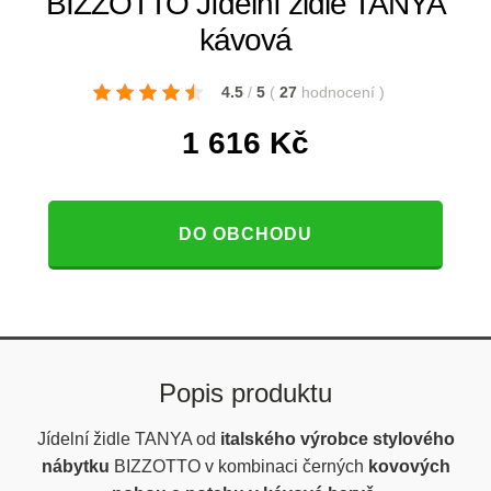
BIZZOTTO Jídelní židle TANYA
kávová
4.5
/
5
(
27
hodnocení
)
1 616
Kč
DO OBCHODU
Popis produktu
Jídelní židle TANYA od
italského výrobce stylového
nábytku
BIZZOTTO v kombinaci černých
kovových