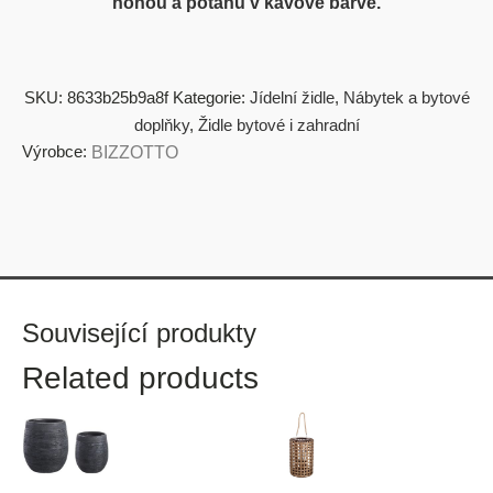
nohou a potahu v kávové barvě.
SKU:
8633b25b9a8f
Kategorie:
Jídelní židle
,
Nábytek a bytové
doplňky
,
Židle bytové i zahradní
Výrobce:
BIZZOTTO
Související produkty
Related products