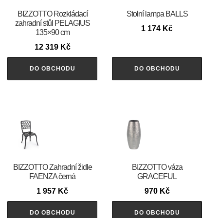
BIZZOTTO Rozkládací
Stolní lampa BALLS
zahradní stůl PELAGIUS
1 174
Kč
135×90 cm
12 319
Kč
DO OBCHODU
DO OBCHODU
BIZZOTTO Zahradní židle
BIZZOTTO váza
FAENZA černá
GRACEFUL
1 957
Kč
970
Kč
DO OBCHODU
DO OBCHODU