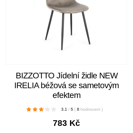
BIZZOTTO Jídelní židle NEW
IRELIA béžová se sametovým
efektem
3.1
/
5
(
8
hodnocení
)
783
Kč