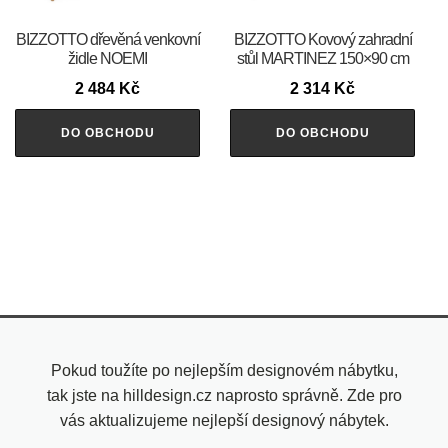
BIZZOTTO dřevěná venkovní
BIZZOTTO Kovový zahradní
židle NOEMI
stůl MARTINEZ 150×90 cm
2 484
Kč
2 314
Kč
DO OBCHODU
DO OBCHODU
Pokud toužíte po nejlepším designovém nábytku,
tak jste na hilldesign.cz naprosto správně. Zde pro
vás aktualizujeme nejlepší designový nábytek.