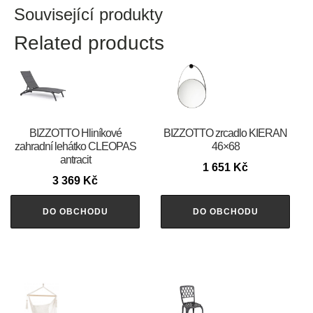
Související produkty
Related products
BIZZOTTO Hliníkové
BIZZOTTO zrcadlo KIERAN
zahradní lehátko CLEOPAS
46×68
antracit
1 651
Kč
3 369
Kč
DO OBCHODU
DO OBCHODU