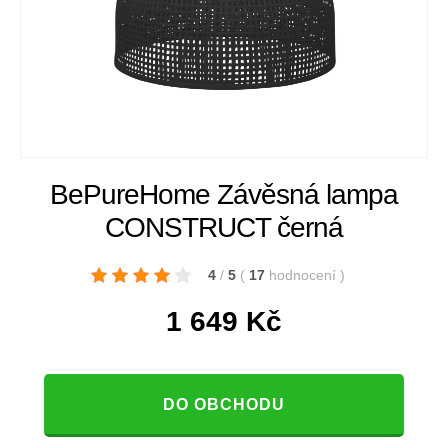
BePureHome Závěsná lampa
CONSTRUCT černá
4
/
5
(
17
hodnocení
)
1 649
Kč
DO OBCHODU