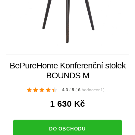
BePureHome Konferenční stolek
BOUNDS M
4.3
/
5
(
6
hodnocení
)
1 630
Kč
DO OBCHODU