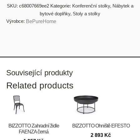
SKU:
c68007669ee2
Kategorie:
Konferenční stolky
,
Nábytek a
bytové doplňky
,
Stoly a stolky
Výrobce:
BePureHome
Související produkty
Related products
BIZZOTTO Zahradní židle
BIZZOTTO Ohniště EFESTO
FAENZA černá
2 893
Kč