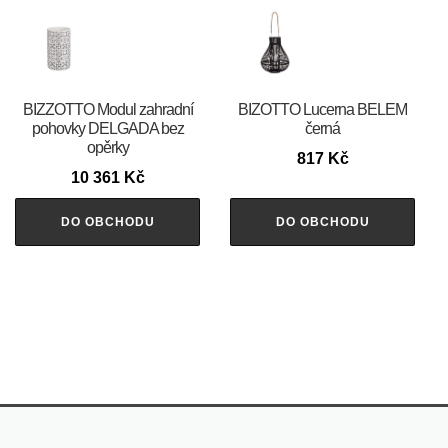
BIZZOTTO Modul zahradní
BIZOTTO Lucerna BELEM
pohovky DELGADA bez
černá
opěrky
817
Kč
10 361
Kč
DO OBCHODU
DO OBCHODU