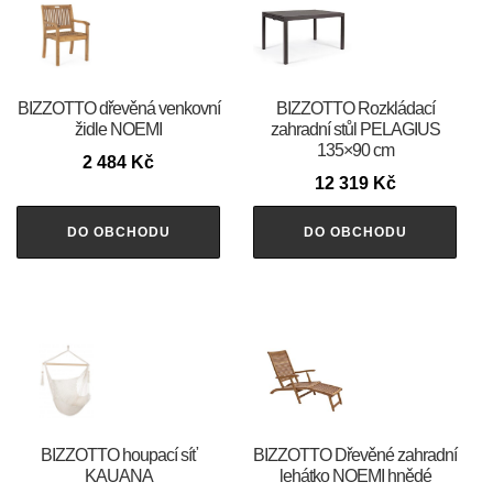
BIZZOTTO dřevěná venkovní
BIZZOTTO Rozkládací
židle NOEMI
zahradní stůl PELAGIUS
135×90 cm
2 484
Kč
12 319
Kč
DO OBCHODU
DO OBCHODU
BIZZOTTO houpací síť
BIZZOTTO Dřevěné zahradní
KAUANA
lehátko NOEMI hnědé